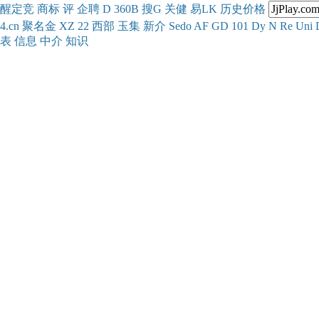
醒
定
竞
商
标
评
企
聘
D
360
B
搜
G
关健
易
LK
历史
价格
4.cn
聚名
金
XZ
22
西部
玉
集
新
介
Se
do
AF
GD
101
Dy
N
Re
Uni
表
信息
中介
知识