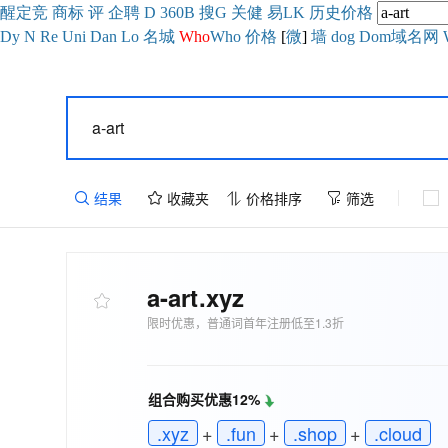
醒
定
竞
商
标
评
企
聘
D
360
B
搜
G
关健
易
LK
历史
价格
Dy
N
Re
Uni
Dan
Lo
名城
Who
Who
价格
[
微
]
墙
dog
Dom域名网