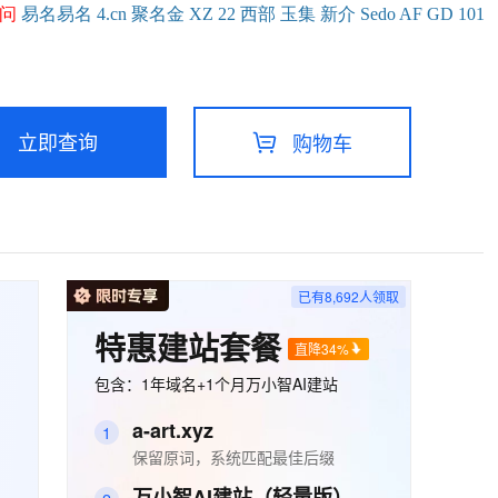
问
易名
易
名
4.cn
聚名
金
XZ
22
西部
玉
集
新
介
Se
do
AF
GD
101