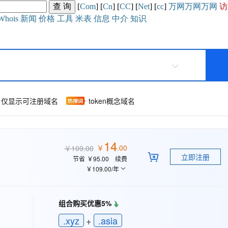
[
Com
] [
Cn
] [
CC
] [
Net
] [
cc
]
万网
万网
万网
访
Whois
新闻
价格
工具
米表
信息
中介
知识