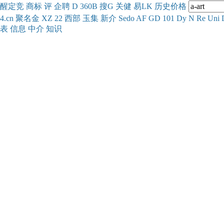
醒
定
竞
商
标
评
企
聘
D
360
B
搜
G
关健
易
LK
历史
价格
4.cn
聚名
金
XZ
22
西部
玉
集
新
介
Se
do
AF
GD
101
Dy
N
Re
Uni
表
信息
中介
知识