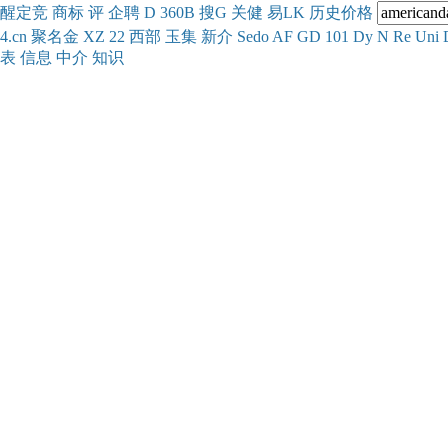
醒
定
竞
商
标
评
企
聘
D
360
B
搜
G
关健
易
LK
历史
价格
4.cn
聚名
金
XZ
22
西部
玉
集
新
介
Se
do
AF
GD
101
Dy
N
Re
Uni
表
信息
中介
知识