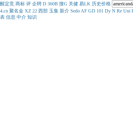
醒
定
竞
商
标
评
企
聘
D
360
B
搜
G
关健
易
LK
历史
价格
4.cn
聚名
金
XZ
22
西部
玉
集
新
介
Se
do
AF
GD
101
Dy
N
Re
Uni
表
信息
中介
知识