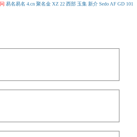
问
易名
易
名
4.cn
聚名
金
XZ
22
西部
玉
集
新
介
Se
do
AF
GD
101