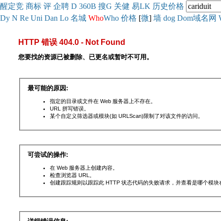
醒
定
竞
商
标
评
企
聘
D
360
B
搜
G
关健
易
LK
历史
价格
Dy
N
Re
Uni
Dan
Lo
名城
Who
Who
价格
[
微
]
墙
dog
Dom域名网