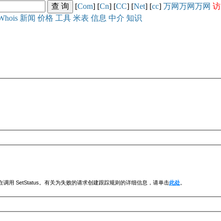
[
Com
] [
Cn
] [
CC
] [
Net
] [
cc
]
万网
万网
万网
访
Whois
新闻
价格
工具
米表
信息
中介
知识