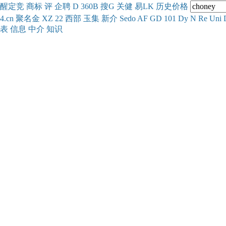
醒
定
竞
商
标
评
企
聘
D
360
B
搜
G
关健
易
LK
历史
价格
4.cn
聚名
金
XZ
22
西部
玉
集
新
介
Se
do
AF
GD
101
Dy
N
Re
Uni
表
信息
中介
知识