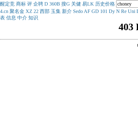
醒
定
竞
商
标
评
企
聘
D
360
B
搜
G
关健
易
LK
历史
价格
4.cn
聚名
金
XZ
22
西部
玉
集
新
介
Se
do
AF
GD
101
Dy
N
Re
Uni
表
信息
中介
知识