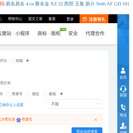
问
易名
易
名
4.cn
聚名
金
XZ
22
西部
玉
集
新
介
Se
do
AF
GD
101