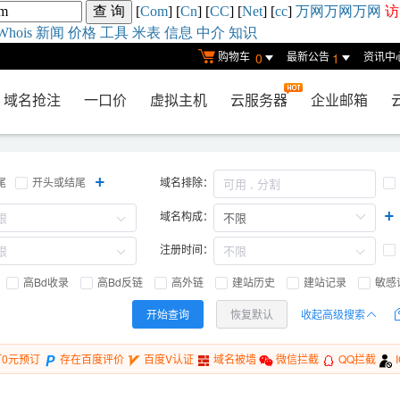
[
Com
] [
Cn
] [
CC
] [
Net
] [
cc
]
万网
万网
万网
访
Whois
新闻
价格
工具
米表
信息
中介
知识