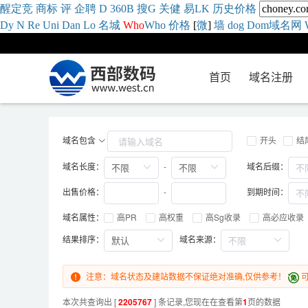
醒
定
竞
商
标
评
企
聘
D
360
B
搜
G
关健
易
LK
历史
价格
Dy
N
Re
Uni
Dan
Lo
名城
Who
Who
价格
[
微
]
墙
dog
Dom域名网