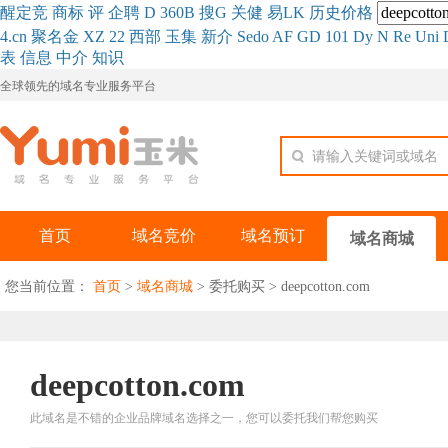
醒
定
竞
商
标
评
企
聘
D
360
B
搜
G
关健
易
LK
历史
价格
4.cn
聚名
金
XZ
22
西部
玉
集
新
介
Se
do
AF
GD
101
Dy
N
Re
Uni
表
信息
中介
知识