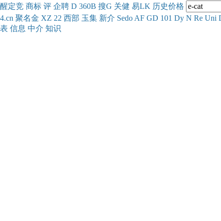
醒
定
竞
商
标
评
企
聘
D
360
B
搜
G
关健
易
LK
历史
价格
4.cn
聚名
金
XZ
22
西部
玉
集
新
介
Se
do
AF
GD
101
Dy
N
Re
Uni
表
信息
中介
知识