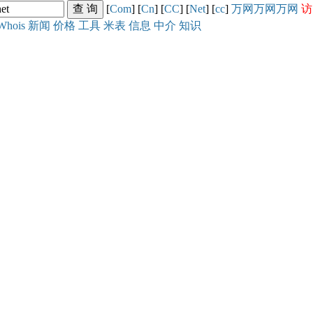
[
Com
] [
Cn
] [
CC
] [
Net
] [
cc
]
万网
万网
万网
访
Whois
新闻
价格
工具
米表
信息
中介
知识