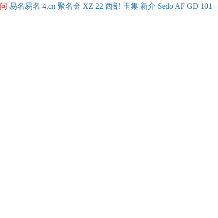
问
易名
易
名
4.cn
聚名
金
XZ
22
西部
玉
集
新
介
Se
do
AF
GD
101