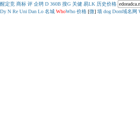
醒
定
竞
商
标
评
企
聘
D
360
B
搜
G
关健
易
LK
历史
价格
Dy
N
Re
Uni
Dan
Lo
名城
Who
Who
价格
[
微
]
墙
dog
Dom域名网