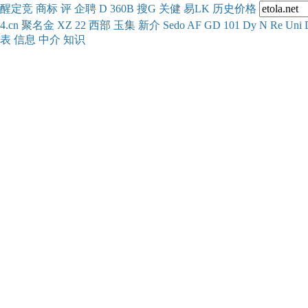
醒
定
竞
商
标
评
企
聘
D
360
B
搜
G
关健
易
LK
历史
价格
4.cn
聚名
金
XZ
22
西部
玉
集
新
介
Se
do
AF
GD
101
Dy
N
Re
Uni
表
信息
中介
知识