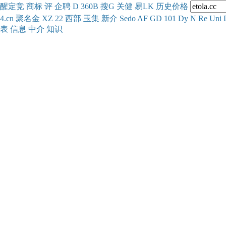
醒
定
竞
商
标
评
企
聘
D
360
B
搜
G
关健
易
LK
历史
价格
4.cn
聚名
金
XZ
22
西部
玉
集
新
介
Se
do
AF
GD
101
Dy
N
Re
Uni
表
信息
中介
知识