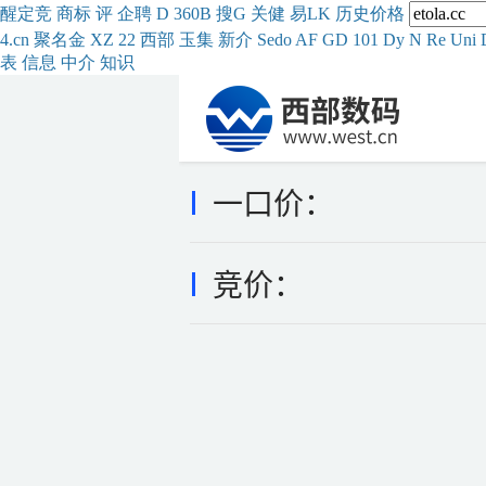
醒
定
竞
商
标
评
企
聘
D
360
B
搜
G
关健
易
LK
历史
价格
4.cn
聚名
金
XZ
22
西部
玉
集
新
介
Se
do
AF
GD
101
Dy
N
Re
Uni
表
信息
中介
知识