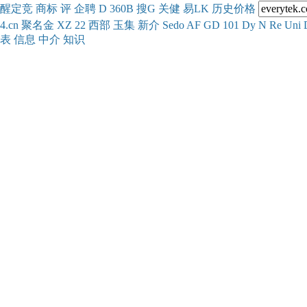
醒
定
竞
商
标
评
企
聘
D
360
B
搜
G
关健
易
LK
历史
价格
4.cn
聚名
金
XZ
22
西部
玉
集
新
介
Se
do
AF
GD
101
Dy
N
Re
Uni
表
信息
中介
知识