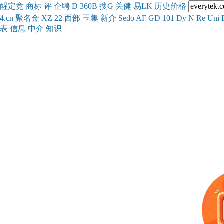
醒
定
竞
商
标
评
企
聘
D
360
B
搜
G
关健
易
LK
历史
价格
4.cn
聚名
金
XZ
22
西部
玉
集
新
介
Se
do
AF
GD
101
Dy
N
Re
Uni
表
信息
中介
知识