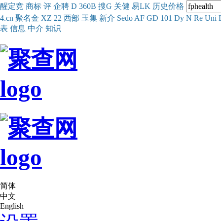
醒
定
竞
商
标
评
企
聘
D
360
B
搜
G
关健
易
LK
历史
价格
4.cn
聚名
金
XZ
22
西部
玉
集
新
介
Se
do
AF
GD
101
Dy
N
Re
Uni
表
信息
中介
知识