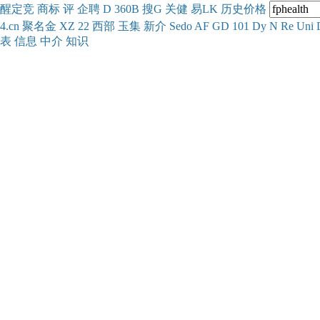
醒
定
竞
商
标
评
企
聘
D
360
B
搜
G
关健
易
LK
历史
价格
4.cn
聚名
金
XZ
22
西部
玉
集
新
介
Se
do
AF
GD
101
Dy
N
Re
Uni
表
信息
中介
知识