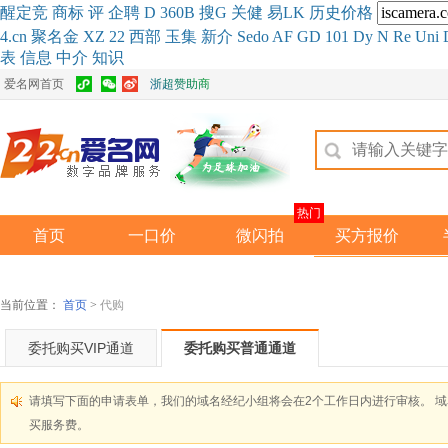
醒
定
竞
商
标
评
企
聘
D
360
B
搜
G
关健
易
LK
历史
价格
4.cn
聚名
金
XZ
22
西部
玉
集
新
介
Se
do
AF
GD
101
Dy
N
Re
Uni
表
信息
中介
知识