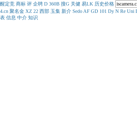
醒
定
竞
商
标
评
企
聘
D
360
B
搜
G
关健
易
LK
历史
价格
4.cn
聚名
金
XZ
22
西部
玉
集
新
介
Se
do
AF
GD
101
Dy
N
Re
Uni
表
信息
中介
知识