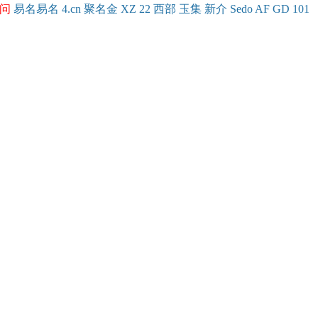
问
易名
易
名
4.cn
聚名
金
XZ
22
西部
玉
集
新
介
Se
do
AF
GD
101