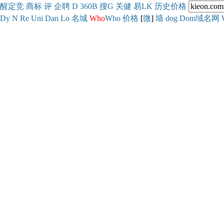
醒
定
竞
商
标
评
企
聘
D
360
B
搜
G
关健
易
LK
历史
价格
Dy
N
Re
Uni
Dan
Lo
名城
Who
Who
价格
[
微
]
墙
dog
Dom域名网