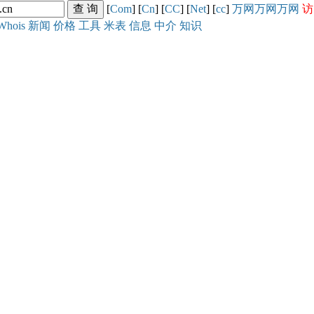
[
Com
] [
Cn
] [
CC
] [
Net
] [
cc
]
万网
万网
万网
访
Whois
新闻
价格
工具
米表
信息
中介
知识