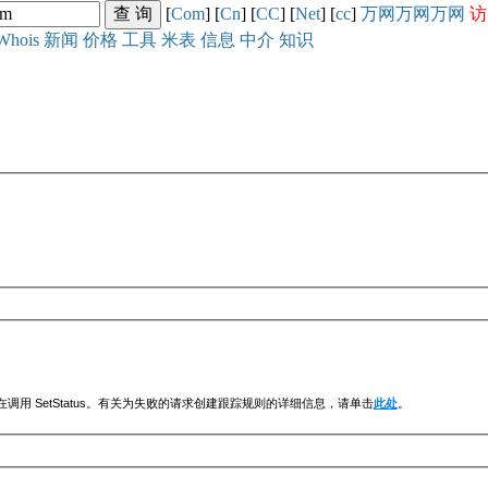
[
Com
] [
Cn
] [
CC
] [
Net
] [
cc
]
万网
万网
万网
访
Whois
新闻
价格
工具
米表
信息
中介
知识