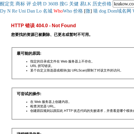
醒
定
竞
商
标
评
企
聘
D
360
B
搜
G
关健
易
LK
历史
价格
Dy
N
Re
Uni
Dan
Lo
名城
Who
Who
价格
[
微
]
墙
dog
Dom域名网