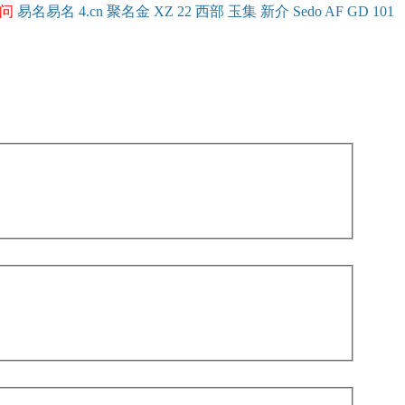
问
易名
易
名
4.cn
聚名
金
XZ
22
西部
玉
集
新
介
Se
do
AF
GD
101