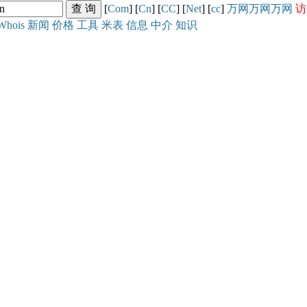
[
Com
] [
Cn
] [
CC
] [
Net
] [
cc
]
万网
万网
万网
访
Whois
新闻
价格
工具
米表
信息
中介
知识