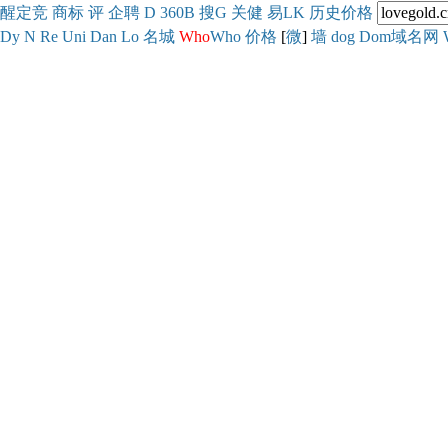
醒
定
竞
商
标
评
企
聘
D
360
B
搜
G
关健
易
LK
历史
价格
Dy
N
Re
Uni
Dan
Lo
名城
Who
Who
价格
[
微
]
墙
dog
Dom域名网