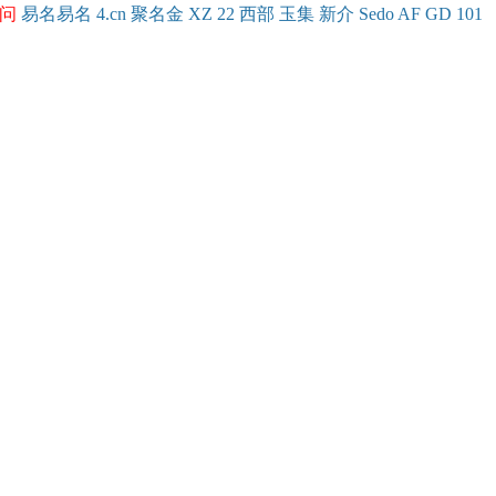
问
易名
易
名
4.cn
聚名
金
XZ
22
西部
玉
集
新
介
Se
do
AF
GD
101