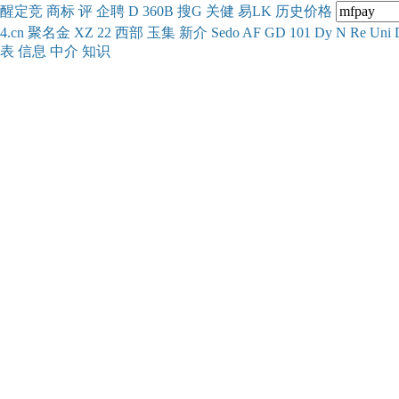
醒
定
竞
商
标
评
企
聘
D
360
B
搜
G
关健
易
LK
历史
价格
4.cn
聚名
金
XZ
22
西部
玉
集
新
介
Se
do
AF
GD
101
Dy
N
Re
Uni
表
信息
中介
知识