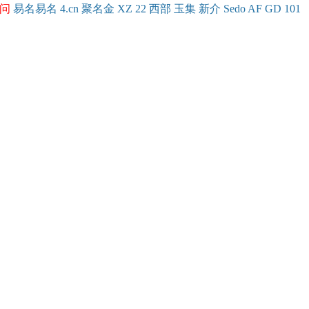
问
易名
易
名
4.cn
聚名
金
XZ
22
西部
玉
集
新
介
Se
do
AF
GD
101