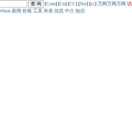
[
Com
] [
Cn
] [
CC
] [
Net
] [
cc
]
万网
万网
万网
访
Whois
新闻
价格
工具
米表
信息
中介
知识