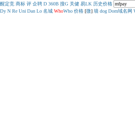
醒
定
竞
商
标
评
企
聘
D
360
B
搜
G
关健
易
LK
历史
价格
Dy
N
Re
Uni
Dan
Lo
名城
Who
Who
价格
[
微
]
墙
dog
Dom域名网