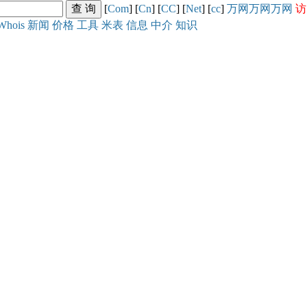
[
Com
] [
Cn
] [
CC
] [
Net
] [
cc
]
万网
万网
万网
访
Whois
新闻
价格
工具
米表
信息
中介
知识