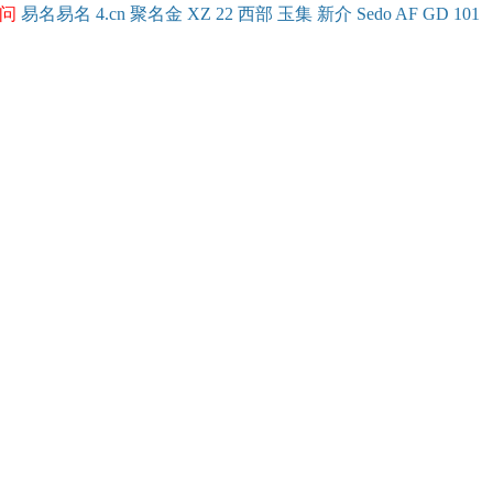
问
易名
易
名
4.cn
聚名
金
XZ
22
西部
玉
集
新
介
Se
do
AF
GD
101