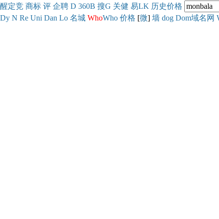
醒
定
竞
商
标
评
企
聘
D
360
B
搜
G
关健
易
LK
历史
价格
Dy
N
Re
Uni
Dan
Lo
名城
Who
Who
价格
[
微
]
墙
dog
Dom域名网