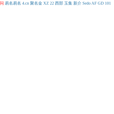
问
易名
易
名
4.cn
聚名
金
XZ
22
西部
玉
集
新
介
Se
do
AF
GD
101