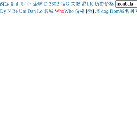
醒
定
竞
商
标
评
企
聘
D
360
B
搜
G
关健
易
LK
历史
价格
Dy
N
Re
Uni
Dan
Lo
名城
Who
Who
价格
[
微
]
墙
dog
Dom域名网