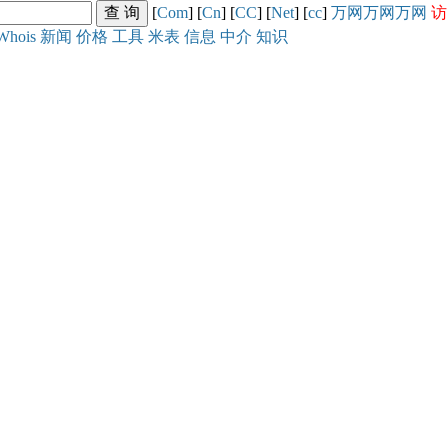
[
Com
] [
Cn
] [
CC
] [
Net
] [
cc
]
万网
万网
万网
访
Whois
新闻
价格
工具
米表
信息
中介
知识