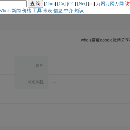
[
Com
] [
Cn
] [
CC
] [
Net
] [
cc
]
万网
万网
万网
访
Whois
新闻
价格
工具
米表
信息
中介
知识