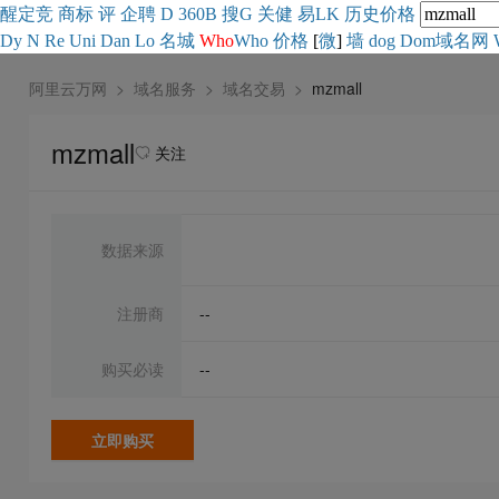
醒
定
竞
商
标
评
企
聘
D
360
B
搜
G
关健
易
LK
历史
价格
Dy
N
Re
Uni
Dan
Lo
名城
Who
Who
价格
[
微
]
墙
dog
Dom域名网