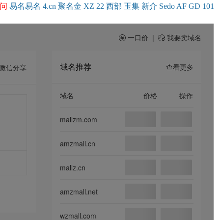
问
易名
易
名
4.cn
聚名
金
XZ
22
西部
玉
集
新
介
Se
do
AF
GD
101