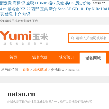
醒
定
竞
商
标
评
企
聘
D
360
B
搜
G
关健
易
LK
历史
价格
4.cn
聚名
金
XZ
22
西部
玉
集
新
介
Se
do
AF
GD
101
Dy
N
Re
Uni
表
信息
中介
知识