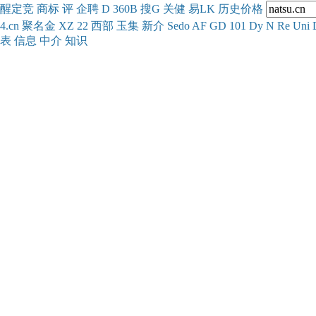
醒
定
竞
商
标
评
企
聘
D
360
B
搜
G
关健
易
LK
历史
价格
4.cn
聚名
金
XZ
22
西部
玉
集
新
介
Se
do
AF
GD
101
Dy
N
Re
Uni
表
信息
中介
知识