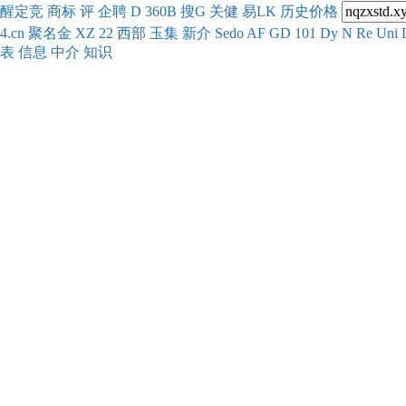
醒
定
竞
商
标
评
企
聘
D
360
B
搜
G
关健
易
LK
历史
价格
4.cn
聚名
金
XZ
22
西部
玉
集
新
介
Se
do
AF
GD
101
Dy
N
Re
Uni
表
信息
中介
知识