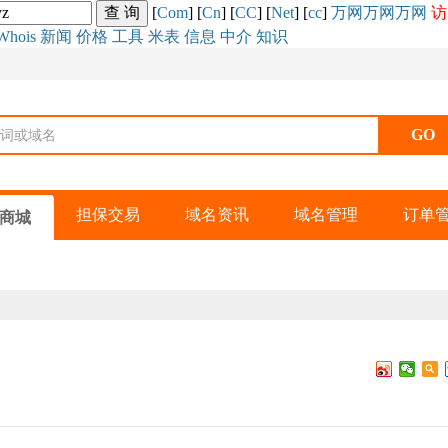
[
Com
] [
Cn
] [
CC
] [
Net
] [
cc
]
万网
万网
万网
访
Whois
新闻
价格
工具
米表
信息
中介
知识