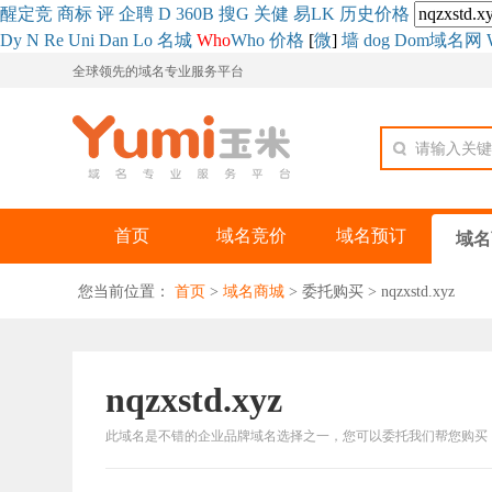
醒
定
竞
商
标
评
企
聘
D
360
B
搜
G
关健
易
LK
历史
价格
Dy
N
Re
Uni
Dan
Lo
名城
Who
Who
价格
[
微
]
墙
dog
Dom域名网