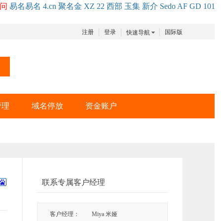
问
易名
易
名
4.cn
聚名
金
XZ
22
西部
玉
集
新
介
Se
do
AF
GD
101