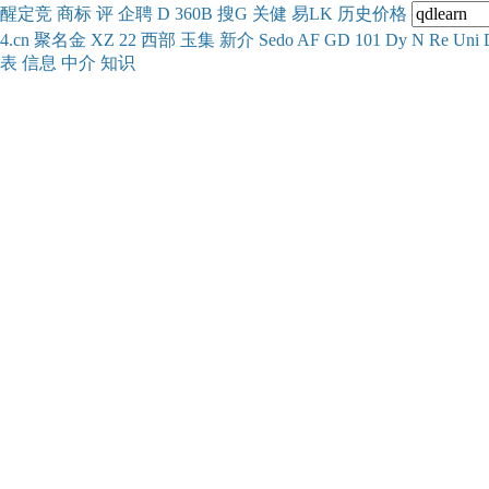
醒
定
竞
商
标
评
企
聘
D
360
B
搜
G
关健
易
LK
历史
价格
4.cn
聚名
金
XZ
22
西部
玉
集
新
介
Se
do
AF
GD
101
Dy
N
Re
Uni
表
信息
中介
知识