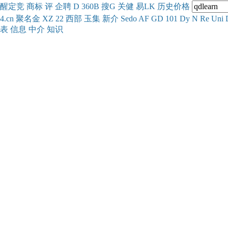
醒
定
竞
商
标
评
企
聘
D
360
B
搜
G
关健
易
LK
历史
价格
4.cn
聚名
金
XZ
22
西部
玉
集
新
介
Se
do
AF
GD
101
Dy
N
Re
Uni
表
信息
中介
知识