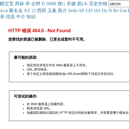
醒
定
竞
商
标
评
企
聘
D
360
B
搜
G
关健
易
LK
历史
价格
4.cn
聚名
金
XZ
22
西部
玉
集
新
介
Se
do
AF
GD
101
Dy
N
Re
Uni
表
信息
中介
知识