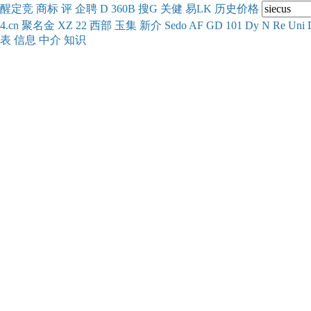
醒
定
竞
商
标
评
企
聘
D
360
B
搜
G
关健
易
LK
历史
价格
4.cn
聚名
金
XZ
22
西部
玉
集
新
介
Se
do
AF
GD
101
Dy
N
Re
Uni
表
信息
中介
知识