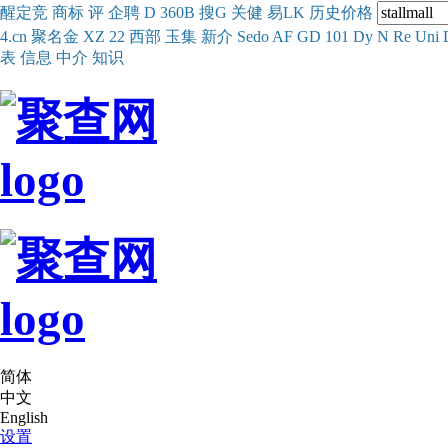
醒
定
竞
商
标
评
企
聘
D
360
B
搜
G
关健
易
LK
历史
价格
4.cn
聚名
金
XZ
22
西部
玉
集
新
介
Se
do
AF
GD
101
Dy
N
Re
Uni
表
信息
中介
知识