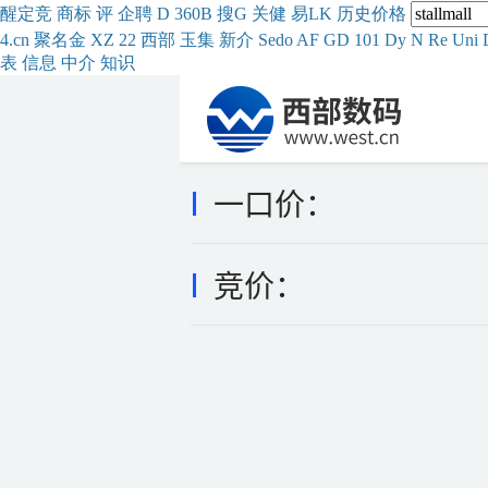
醒
定
竞
商
标
评
企
聘
D
360
B
搜
G
关健
易
LK
历史
价格
4.cn
聚名
金
XZ
22
西部
玉
集
新
介
Se
do
AF
GD
101
Dy
N
Re
Uni
表
信息
中介
知识