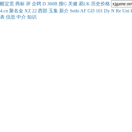
醒
定
竞
商
标
评
企
聘
D
360
B
搜
G
关健
易
LK
历史
价格
4.cn
聚名
金
XZ
22
西部
玉
集
新
介
Se
do
AF
GD
101
Dy
N
Re
Uni
表
信息
中介
知识