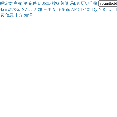
醒
定
竞
商
标
评
企
聘
D
360
B
搜
G
关健
易
LK
历史
价格
4.cn
聚名
金
XZ
22
西部
玉
集
新
介
Se
do
AF
GD
101
Dy
N
Re
Uni
表
信息
中介
知识