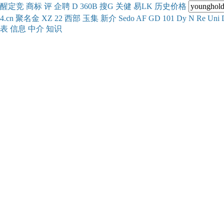
醒
定
竞
商
标
评
企
聘
D
360
B
搜
G
关健
易
LK
历史
价格
4.cn
聚名
金
XZ
22
西部
玉
集
新
介
Se
do
AF
GD
101
Dy
N
Re
Uni
表
信息
中介
知识