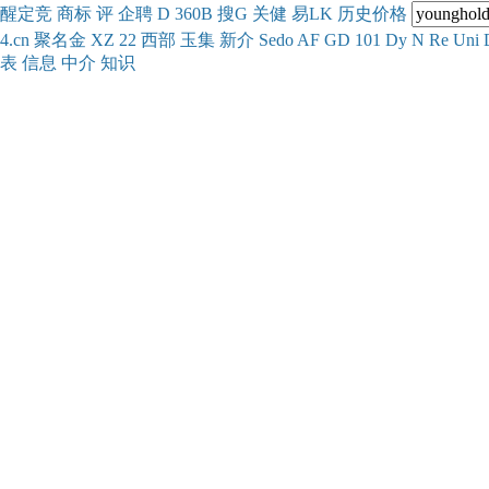
醒
定
竞
商
标
评
企
聘
D
360
B
搜
G
关健
易
LK
历史
价格
4.cn
聚名
金
XZ
22
西部
玉
集
新
介
Se
do
AF
GD
101
Dy
N
Re
Uni
表
信息
中介
知识