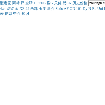
醒
定
竞
商
标
评
企
聘
D
360
B
搜
G
关健
易
LK
历史
价格
4.cn
聚名
金
XZ
22
西部
玉
集
新
介
Se
do
AF
GD
101
Dy
N
Re
Uni
表
信息
中介
知识