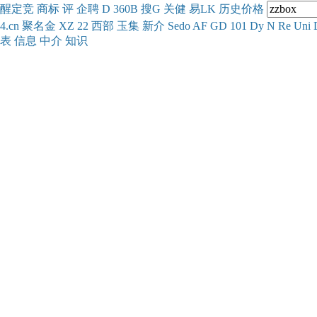
醒
定
竞
商
标
评
企
聘
D
360
B
搜
G
关健
易
LK
历史
价格
4.cn
聚名
金
XZ
22
西部
玉
集
新
介
Se
do
AF
GD
101
Dy
N
Re
Uni
表
信息
中介
知识