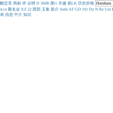
醒
定
竞
商
标
评
企
聘
D
360
B
搜
G
关健
易
LK
历史
价格
4.cn
聚名
金
XZ
22
西部
玉
集
新
介
Se
do
AF
GD
101
Dy
N
Re
Uni
表
信息
中介
知识