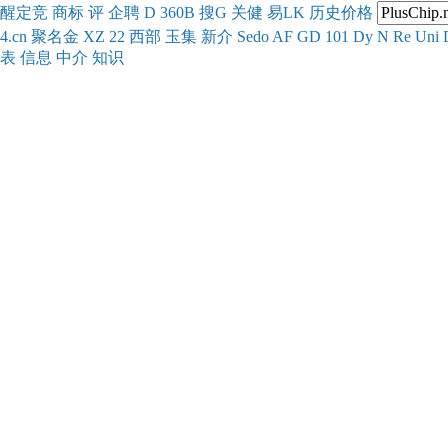
醒
定
竞
商
标
评
企
聘
D
360
B
搜
G
关健
易
LK
历史
价格
4.cn
聚名
金
XZ
22
西部
玉
集
新
介
Se
do
AF
GD
101
Dy
N
Re
Uni
表
信息
中介
知识