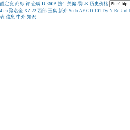
醒
定
竞
商
标
评
企
聘
D
360
B
搜
G
关健
易
LK
历史
价格
4.cn
聚名
金
XZ
22
西部
玉
集
新
介
Se
do
AF
GD
101
Dy
N
Re
Uni
表
信息
中介
知识