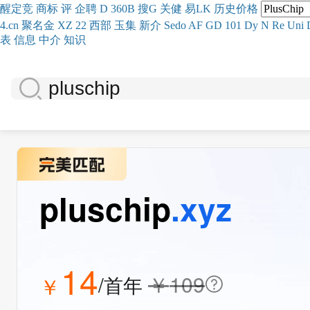
醒
定
竞
商
标
评
企
聘
D
360
B
搜
G
关健
易
LK
历史
价格
4.cn
聚名
金
XZ
22
西部
玉
集
新
介
Se
do
AF
GD
101
Dy
N
Re
Uni
表
信息
中介
知识