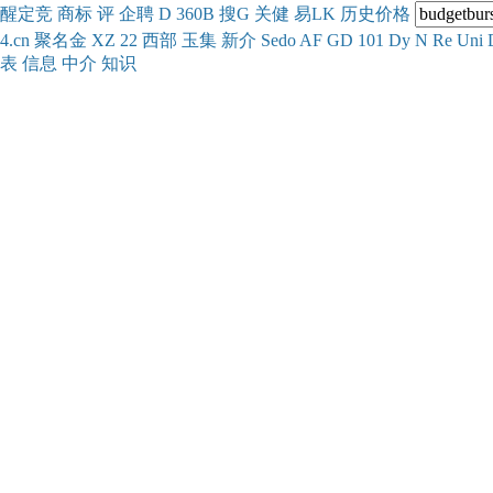
醒
定
竞
商
标
评
企
聘
D
360
B
搜
G
关健
易
LK
历史
价格
4.cn
聚名
金
XZ
22
西部
玉
集
新
介
Se
do
AF
GD
101
Dy
N
Re
Uni
表
信息
中介
知识